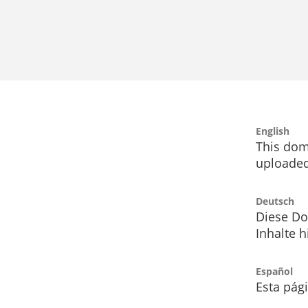
English
This dom
uploaded
Deutsch
Diese Do
Inhalte h
Español
Esta pág