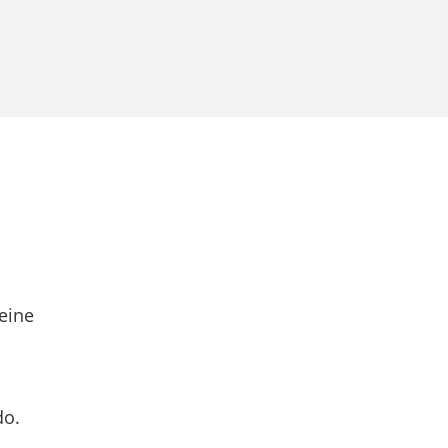
eine
do.